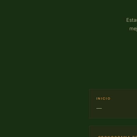
Esta
mej
INICIO
—