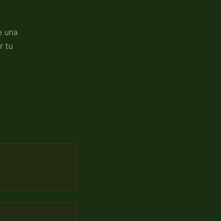
e una
r tu